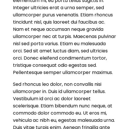
elementum mi, eu porta tellus sagittis in.
Integer ultricies erat a urna semper, sed
ullamcorper purus venenatis. Etiam rhoncus
tincidunt nisl, quis laoreet dui faucibus ac.
Nam et neque accumsan neque gravida
ullamcorper nec at turpis. Maecenas pulvinar
nisl sed porta varius. Etiam eu malesuada
orci. Sed sit amet luctus diam, sed ultricies
orci. Donec eleifend condimentum tortor,
tristique consequat odio egestas sed.
Pellentesque semper ullamcorper maximus.
Sed rhoncus leo dolor, non convallis nisi
ullamcorper in. Duis id ullamcorper tellus.
Vestibulum id orci ac dolor laoreet
scelerisque. Etiam bibendum nunc neque, at
commodo dolor commodo eu. Ut eros mi,
vehicula ac nibh eu, egestas malesuada urna.
Duis vitae turpis enim. Aenean fringilla ante